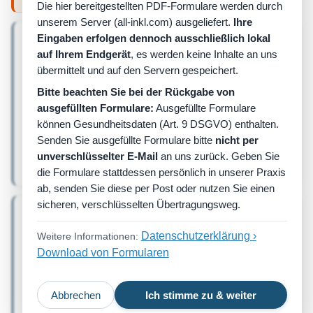
Die hier bereitgestellten PDF-Formulare werden durch
unserem Server (all-inkl.com) ausgeliefert.
Ihre
Eingaben erfolgen dennoch ausschließlich lokal
Patienteninformation zum
Datenschutz
auf Ihrem Endgerät
, es werden keine Inhalte an uns
Dieses Formular informiert Sie über
übermittelt und auf den Servern gespeichert.
die Verarbeitung Ihrer
personenbezogenen Daten in
Bitte beachten Sie bei der Rückgabe von
📄
⬇
unserer Praxis. Es erläutert, welche
Herunterladen
ausgefüllten Formulare:
Ausgefüllte Formulare
Daten erhoben werden, zu welchem
können Gesundheitsdaten (Art. 9 DSGVO) enthalten.
Zweck sie verwendet werden und
Senden Sie ausgefüllte Formulare bitte
nicht per
welche Rechte Sie gemäß
Datenschutzbestimmungen haben.
unverschlüsselter E-Mail
an uns zurück. Geben Sie
PDF • 102 KB
die Formulare stattdessen persönlich in unserer Praxis
ab, senden Sie diese per Post oder nutzen Sie einen
sicheren, verschlüsselten Übertragungsweg.
Anamnesefragebogen für
Patientinnen und Patienten
Datenschutzerklärung ›
Weitere Informationen:
Dieser Fragebogen dient der
strukturierten Erfassung Ihrer
Download von Formularen
gesundheitlichen Vorgeschichte,
📄
⬇
aktueller Beschwerden und
Herunterladen
relevanter Lebensumstände. Die
Abbrechen
Ich stimme zu & weiter
Angaben unterstützen eine sichere