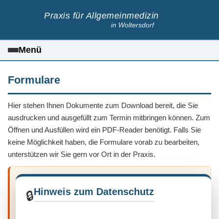
Praxis für Allgemeinmedizin
in Woltersdorf
Menü
Formulare
Hier stehen Ihnen Dokumente zum Download bereit, die Sie
ausdrucken und ausgefüllt zum Termin mitbringen können. Zum
Öffnen und Ausfüllen wird ein PDF-Reader benötigt. Falls Sie
keine Möglichkeit haben, die Formulare vorab zu bearbeiten,
unterstützen wir Sie gern vor Ort in der Praxis.
Downloads gesperrt — bitte
Hinweis zum Datenschutz
bestätigen Sie den
🔒
🔒
Hinweis anzeigen
Datenschutzhinweis, um die
Formulare zu nutzen.